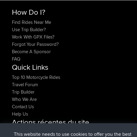
How Do I?
Find Rides Near Me
Use Trip Builder?
Work With GPX Files?
Forgot Your Password?
Become A Sponsor
FAQ
Quick Links
Top 10 Motorcycle Rides
Travel Forum
Trip Builder
Who We Are
Contact Us
Help Us
Actions récentes du site
signé
Maintenant
denerocharles
BBR
This website needs to use cookies to offer you the best