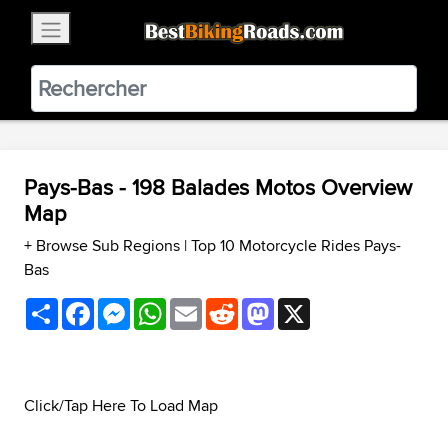
×
BestBikingRoads
Static Motion
3.99 - In Google Play
VIEW
Pays-Bas - 198 Balades Motos Overview
Map
+ Browse Sub Regions
|
Top 10 Motorcycle Rides Pays-
Bas
Share
Facebook
Messenger
WhatsApp
Email
Reddit
Mastodon
X
Click/Tap Here To Load Map