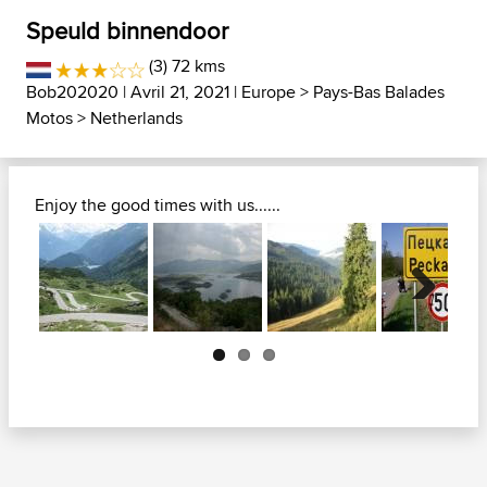
Speuld binnendoor
(3) 72 kms
Bob202020
| Avril 21, 2021 |
Europe
>
Pays-Bas Balades
Motos
>
Netherlands
Enjoy the good times with us......
Next