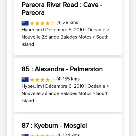
Pareora River Road : Cave -
Pareora
(4) 28 kms
HyperJim
| Décembre 5, 2010 |
Océanie
>
Nouvelle Zélande Balades Motos
>
South
Island
85 : Alexandra - Palmerston
(4) 155 kms
HyperJim
| Décembre 6, 2010 |
Océanie
>
Nouvelle Zélande Balades Motos
>
South
Island
87 : Kyeburn - Mosgiel
(4) 104 kms