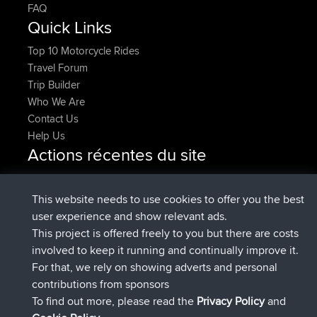
FAQ
Quick Links
Top 10 Motorcycle Rides
Travel Forum
Trip Builder
Who We Are
Contact Us
Help Us
Actions récentes du site
added trip
Maintenant
HippoFinger
Henley
signé
14 min auparavant
HippoFinger
BBR
This website needs to use cookies to offer you the best
added trip
4 hrs, 43 min
MindtheEagle
Ireland
user experience and show relevant ads.
auparavant
This project is offered freely to you but there are costs
a ajouté itinéraire sur
Erikkreuk
App Mobile
Rondje
involved to keep it running and continually improve it.
5 hrs, 51 min auparavant
IJsselmaar
For that, we rely on showing adverts and personal
signé
8 hrs, 3 min auparavant
qusemkd
BBR
contributions from sponsors
signé
18 hrs, 24 min auparavant
PittigePeetje
BBR
To find out more, please read the
Privacy Policy
and
Connect