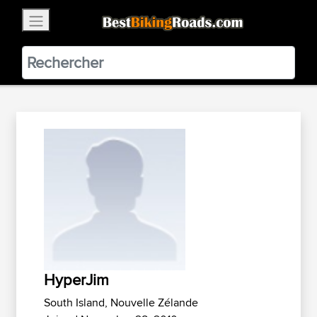
×
BestBikingRoads
Static Motion
3.99 - In Google Play
VIEW
HyperJim
South Island, Nouvelle Zélande