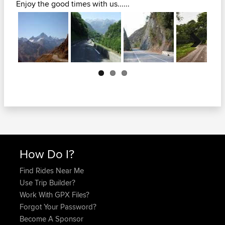
Enjoy the good times with us......
Next
How Do I?
Find Rides Near Me
Use Trip Builder?
Work With GPX Files?
Forgot Your Password?
Become A Sponsor