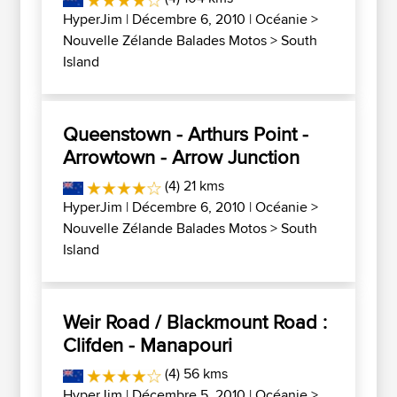
HyperJim
| Décembre 6, 2010 |
Océanie
>
Nouvelle Zélande Balades Motos
>
South
Island
Queenstown - Arthurs Point -
Arrowtown - Arrow Junction
(4) 21 kms
HyperJim
| Décembre 6, 2010 |
Océanie
>
Nouvelle Zélande Balades Motos
>
South
Island
Weir Road / Blackmount Road :
Clifden - Manapouri
(4) 56 kms
HyperJim
| Décembre 5, 2010 |
Océanie
>