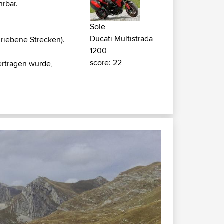
hrbar.
Sole
Ducati Multistrada
hriebene Strecken).
1200
score: 22
ertragen würde,