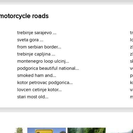
 motorcycle roads
trebinje sarajevo ...
t
sveta gora ...
l
from serbian border...
z
trebinje capljina ...
z
montenegro loop ulcinj...
s
podgorica beautiful national...
v
smoked ham and...
p
kotor petrovac podgorica...
k
lovcen cetinje kotor...
v
stari most old...
m