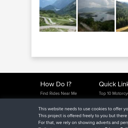
How Do I?
Quick Lin
Find Rides Near Me
Top 10 Motorcy
Use Trip Builder?
Travel Forum
Work With GPX Files?
Trip Builder
This website needs to use cookies to offer y
Forgot Your Password?
Who We Are
This project is offered freely to you but ther
Become A Sponsor
Contact Us
For that, we rely on showing adverts and per
FAQ
Help Us