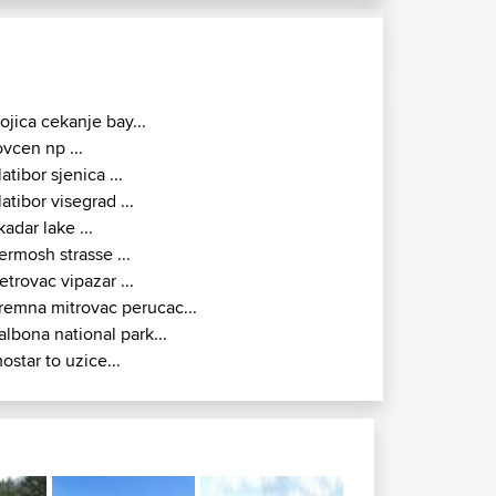
rojica cekanje bay...
ovcen np ...
latibor sjenica ...
latibor visegrad ...
kadar lake ...
ermosh strasse ...
etrovac vipazar ...
remna mitrovac perucac...
albona national park...
ostar to uzice...