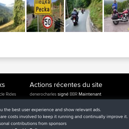
ks
Actions récentes du site
signé
Maintenant
cle Rides
denerocharles
BBR
signé
4 min auparavant
TheMagus
BBR
signé
10 min auparavant
popovazari
BBR
ou the best user experience and show relevant ads.
signé
1 hr, 38 min auparavant
DeadOutside
BBR
e are costs involved to keep it running and continually improve it.
signé
1 hr, 49 min auparavant
Rocinante
BBR
sonal contributions from sponsors
Upvoted
FlyingBlackbird
North Devon Exmoor and