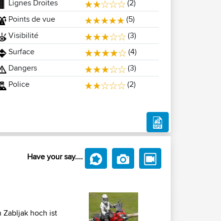
Lignes Droites
(2)
Points de vue
(5)
Visibilité
(3)
Surface
(4)
Dangers
(3)
Police
(2)
Have your say....
 Zabljak hoch ist