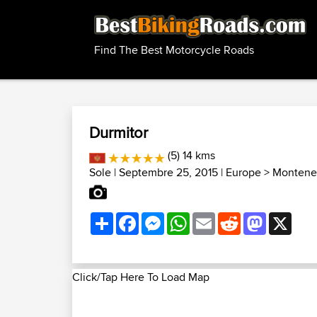
Find The Best Motorcycle Roads
Durmitor
(5) 14 kms
Sole
| Septembre 25, 2015 |
Europe
>
Montene
Share
Facebook
Messenger
WhatsApp
Email
Reddit
Mastodon
X
Click/Tap Here To Load Map